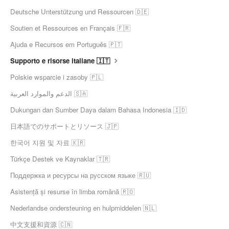
Deutsche Unterstützung und Ressourcen 🇩🇪
Soutien et Ressources en Français 🇫🇷
Ajuda e Recursos em Português 🇵🇹
Supporto e risorse italiane 🇮🇹
Polskie wsparcie i zasoby 🇵🇱
الدعم والموارد العربية 🇸🇦
Dukungan dan Sumber Daya dalam Bahasa Indonesia 🇮🇩
日本語でのサポートとリソース 🇯🇵
한국어 지원 및 자료 🇰🇷
Türkçe Destek ve Kaynaklar 🇹🇷
Поддержка и ресурсы на русском языке 🇷🇺
Asistență și resurse în limba română 🇷🇴
Nederlandse ondersteuning en hulpmiddelen 🇳🇱
中文支援和資源 🇨🇳