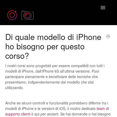
Toggle
Navigatio
Di quale modello di iPhone
Need more help? Contact us at
Emil@iPhonePhotographySchool.com
ho bisogno per questo
corso?
I nostri corsi sono progettati per essere compatibili con tutti i
modelli di iPhone, dall'iPhone 6S all'ultima versione. Puoi
partecipare pienamente e beneficiare delle tecniche che
presentiamo, indipendentemente dal modello che stai
utilizzando.
Anche se alcuni controlli e funzionalità potrebbero differire tra i
modelli di iPhone e le versioni di iOS, il nostro dedicato
team di
supporto clienti
è qui per aiutarti. Se hai domande o hai bisogno