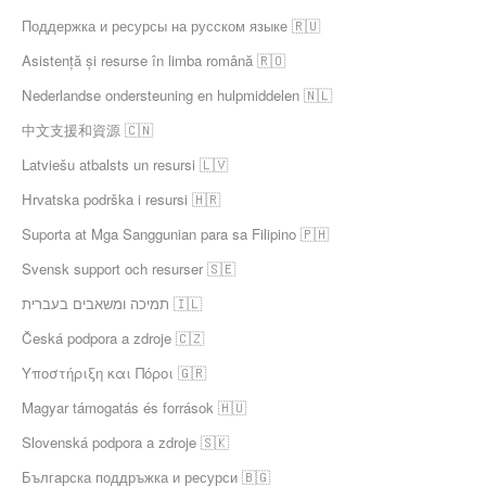
Поддержка и ресурсы на русском языке 🇷🇺
Asistență și resurse în limba română 🇷🇴
Nederlandse ondersteuning en hulpmiddelen 🇳🇱
中文支援和資源 🇨🇳
Latviešu atbalsts un resursi 🇱🇻
Hrvatska podrška i resursi 🇭🇷
Suporta at Mga Sanggunian para sa Filipino 🇵🇭
Svensk support och resurser 🇸🇪
תמיכה ומשאבים בעברית 🇮🇱
Česká podpora a zdroje 🇨🇿
Υποστήριξη και Πόροι 🇬🇷
Magyar támogatás és források 🇭🇺
Slovenská podpora a zdroje 🇸🇰
Българска поддръжка и ресурси 🇧🇬