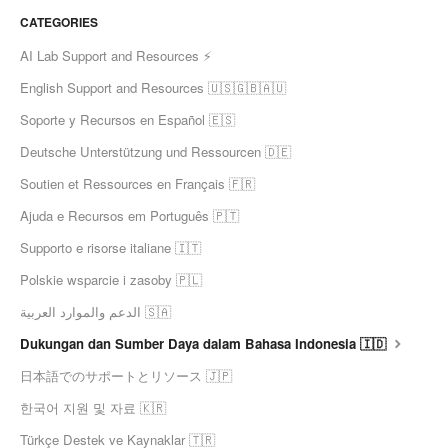
CATEGORIES
AI Lab Support and Resources ⚡
English Support and Resources 🇺🇸🇬🇧🇦🇺
Soporte y Recursos en Español 🇪🇸
Deutsche Unterstützung und Ressourcen 🇩🇪
Soutien et Ressources en Français 🇫🇷
Ajuda e Recursos em Português 🇵🇹
Supporto e risorse italiane 🇮🇹
Polskie wsparcie i zasoby 🇵🇱
الدعم والموارد العربية 🇸🇦
Dukungan dan Sumber Daya dalam Bahasa Indonesia 🇮🇩
日本語でのサポートとリソース 🇯🇵
한국어 지원 및 자료 🇰🇷
Türkçe Destek ve Kaynaklar 🇹🇷