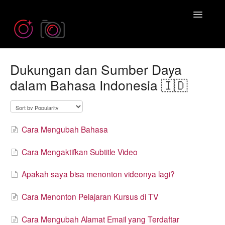
Toggle
Navigatio
Dukungan dan Sumber Daya
Need more help? Contact us at
dalam Bahasa Indonesia 🇮🇩
Emil@iPhonePhotographySchool.com
Cara Mengubah Bahasa
Cara Mengaktifkan Subtitle Video
Apakah saya bisa menonton videonya lagi?
Cara Menonton Pelajaran Kursus di TV
Cara Mengubah Alamat Email yang Terdaftar