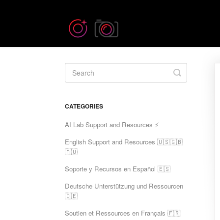
Toggle
Search
CATEGORIES
AI Lab Support and Resources ⚡
English Support and Resources 🇺🇸🇬🇧
🇦🇺
Soporte y Recursos en Español 🇪🇸
Deutsche Unterstützung und Ressourcen
🇩🇪
Soutien et Ressources en Français 🇫🇷