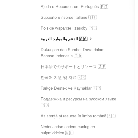
Ajuda e Recursos em Português 🇵🇹
Supporto e risorse italiane 🇮🇹
Polskie wsparcie i zasoby 🇵🇱
الدعم والموارد العربية 🇸🇦
Dukungan dan Sumber Daya dalam
Bahasa Indonesia 🇮🇩
日本語でのサポートとリソース 🇯🇵
한국어 지원 및 자료 🇰🇷
Türkçe Destek ve Kaynaklar 🇹🇷
Поддержка и ресурсы на русском языке
🇷🇺
Asistență și resurse în limba română 🇷🇴
Nederlandse ondersteuning en
hulpmiddelen 🇳🇱