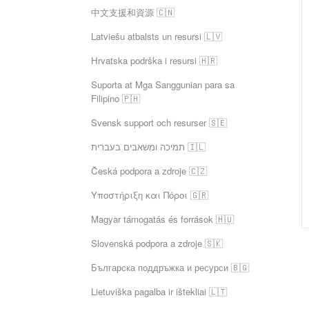
中文支援和資源 🇨🇳
Latviešu atbalsts un resursi 🇱🇻
Hrvatska podrška i resursi 🇭🇷
Suporta at Mga Sanggunian para sa
Filipino 🇵🇭
Svensk support och resurser 🇸🇪
תמיכה ומשאבים בעברית 🇮🇱
Česká podpora a zdroje 🇨🇿
Υποστήριξη και Πόροι 🇬🇷
Magyar támogatás és források 🇭🇺
Slovenská podpora a zdroje 🇸🇰
Българска поддръжка и ресурси 🇧🇬
Lietuviška pagalba ir ištekliai 🇱🇹