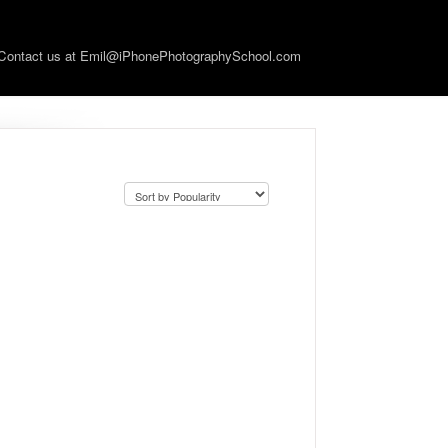
Contact us at Emil@iPhonePhotographySchool.com