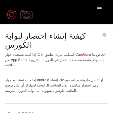
Toggle
Navigatio
كيفية إنشاء اختصار لبوابة
Need more help? Contact us at
Emil@iPhonePhotographySchool.com
الكورس
إذا كنت تستخدم جهاز iOS، فيمكنك تنزيل تطبيق
CamGuru
الخاص بنا
من App Store. إنه يوفر منصة مخصصة للتنقل في الدورات التدريبية
بطلاقة.
إذا كنت تستخدم جهاز Android أو تفضل طريقة بديلة، فيمكنك إنشاء
رمز اختصار مباشرة على الشاشة الرئيسية لجهازك أو على سطح
المكتب للوصول بسهولة إلى بوابة الدورة التدريبية.