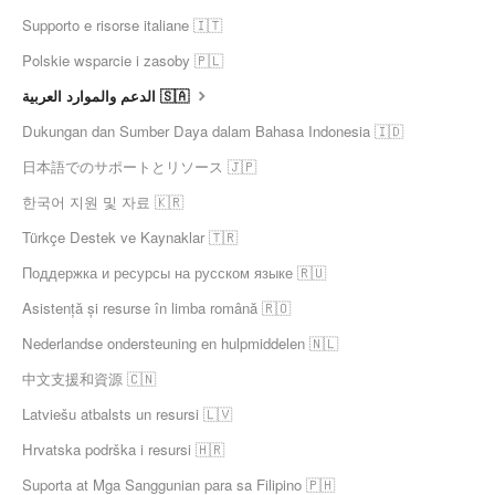
Supporto e risorse italiane 🇮🇹
Polskie wsparcie i zasoby 🇵🇱
الدعم والموارد العربية 🇸🇦
Dukungan dan Sumber Daya dalam Bahasa Indonesia 🇮🇩
日本語でのサポートとリソース 🇯🇵
한국어 지원 및 자료 🇰🇷
Türkçe Destek ve Kaynaklar 🇹🇷
Поддержка и ресурсы на русском языке 🇷🇺
Asistență și resurse în limba română 🇷🇴
Nederlandse ondersteuning en hulpmiddelen 🇳🇱
中文支援和資源 🇨🇳
Latviešu atbalsts un resursi 🇱🇻
Hrvatska podrška i resursi 🇭🇷
Suporta at Mga Sanggunian para sa Filipino 🇵🇭