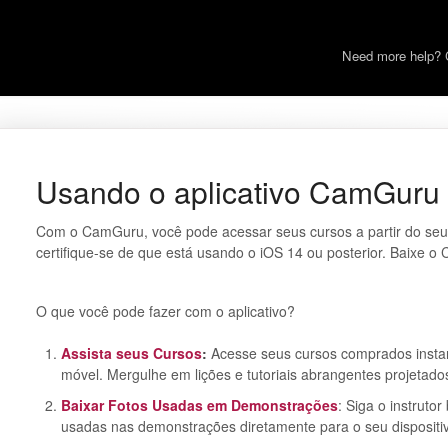
Need more help? 
Usando o aplicativo CamGuru
Com o CamGuru, você pode acessar seus cursos a partir do seu 
certifique-se de que está usando o iOS 14 ou posterior. Baixe 
O que você pode fazer com o aplicativo?
Assista seus Cursos
:
Acesse seus cursos comprados instan
móvel. Mergulhe em lições e tutoriais abrangentes projetado
Baixar Fotos Usadas em Demonstrações
: Siga o instruto
usadas nas demonstrações diretamente para o seu dispositi