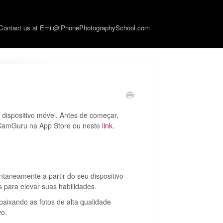
Contact us at Emil@iPhonePhotographySchool.com
dispositivo móvel. Antes de começar,
o CamGuru na App Store ou neste
link
.
taneamente a partir do seu dispositivo
s para elevar suas habilidades.
r baixando as fotos de alta qualidade
vo.