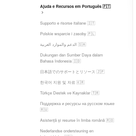
Ajuda e Recursos em Português 🇵🇹
Supporto e risorse italiane 🇮🇹
Polskie wsparcie i zasoby 🇵🇱
الدعم والموارد العربية 🇸🇦
Dukungan dan Sumber Daya dalam
Bahasa Indonesia 🇮🇩
日本語でのサポートとリソース 🇯🇵
한국어 지원 및 자료 🇰🇷
Türkçe Destek ve Kaynaklar 🇹🇷
Поддержка и ресурсы на русском языке
🇷🇺
Asistență și resurse în limba română 🇷🇴
Nederlandse ondersteuning en