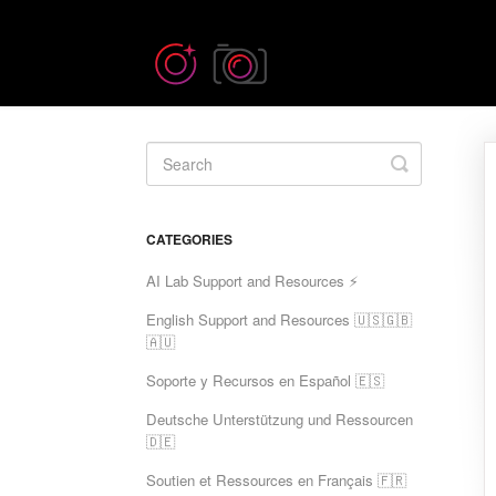
Toggle
Search
CATEGORIES
AI Lab Support and Resources ⚡
English Support and Resources 🇺🇸🇬🇧
🇦🇺
Soporte y Recursos en Español 🇪🇸
Deutsche Unterstützung und Ressourcen
🇩🇪
Soutien et Ressources en Français 🇫🇷