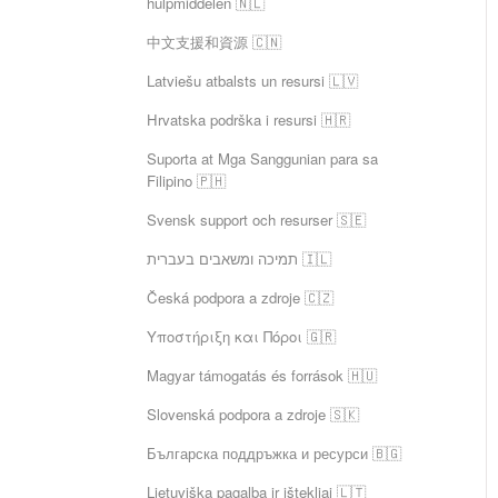
hulpmiddelen 🇳🇱
中文支援和資源 🇨🇳
Latviešu atbalsts un resursi 🇱🇻
Hrvatska podrška i resursi 🇭🇷
Suporta at Mga Sanggunian para sa
Filipino 🇵🇭
Svensk support och resurser 🇸🇪
תמיכה ומשאבים בעברית 🇮🇱
Česká podpora a zdroje 🇨🇿
Υποστήριξη και Πόροι 🇬🇷
Magyar támogatás és források 🇭🇺
Slovenská podpora a zdroje 🇸🇰
Българска поддръжка и ресурси 🇧🇬
Lietuviška pagalba ir ištekliai 🇱🇹