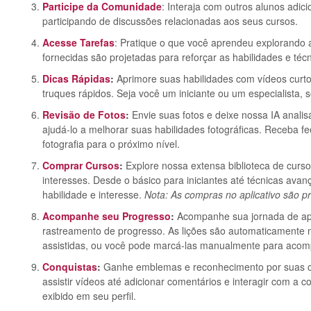
Participe da Comunidade
: Interaja com outros alunos adi
participando de discussões relacionadas aos seus cursos.
Acesse Tarefas
: Pratique o que você aprendeu explorando a
fornecidas são projetadas para reforçar as habilidades e té
Dicas Rápidas
:
Aprimore suas habilidades com vídeos curtos
truques rápidos. Seja você um iniciante ou um especialista,
Revisão de Fotos
:
Envie suas fotos e deixe nossa IA analisá
ajudá-lo a melhorar suas habilidades fotográficas. Receba f
fotografia para o próximo nível.
Comprar Cursos
:
Explore nossa extensa biblioteca de cur
interesses. Desde o básico para iniciantes até técnicas ava
habilidade e interesse.
Nota: As compras no aplicativo são p
Acompanhe seu Progresso
:
Acompanhe sua jornada de ap
rastreamento de progresso. As lições são automaticamente
assistidas, ou você pode marcá-las manualmente para acomp
Conquistas
:
Ganhe emblemas e reconhecimento por suas con
assistir vídeos até adicionar comentários e interagir com a
exibido em seu perfil.