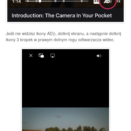
Jeśli nie widzisz ikony AD)), dotknij ekranu, a następnie dotknij
ikony 3 kropek w prawym dolnym rogu odtwarzacza wideo.