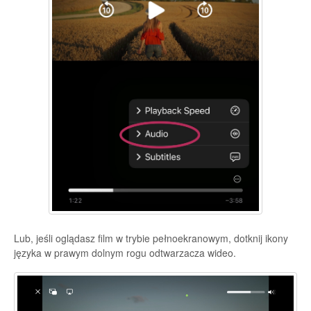
Lub, jeśli oglądasz film w trybie pełnoekranowym, dotknij ikony
języka w prawym dolnym rogu odtwarzacza wideo.