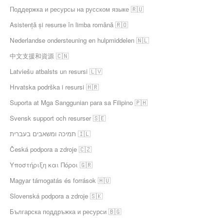
Поддержка и ресурсы на русском языке 🇷🇺
Asistență și resurse în limba română 🇷🇴
Nederlandse ondersteuning en hulpmiddelen 🇳🇱
中文支援和資源 🇨🇳
Latviešu atbalsts un resursi 🇱🇻
Hrvatska podrška i resursi 🇭🇷
Suporta at Mga Sanggunian para sa Filipino 🇵🇭
Svensk support och resurser 🇸🇪
תמיכה ומשאבים בעברית 🇮🇱
Česká podpora a zdroje 🇨🇿
Υποστήριξη και Πόροι 🇬🇷
Magyar támogatás és források 🇭🇺
Slovenská podpora a zdroje 🇸🇰
Българска поддръжка и ресурси 🇧🇬