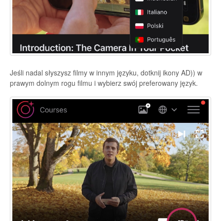
Jeśli nadal słyszysz filmy w innym języku, dotknij ikony AD)) w
prawym dolnym rogu filmu i wybierz swój preferowany język.