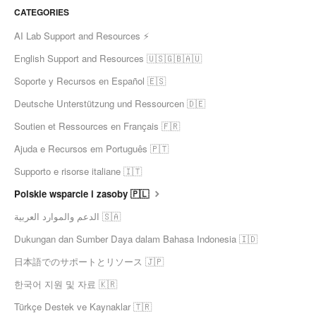
CATEGORIES
AI Lab Support and Resources ⚡
English Support and Resources 🇺🇸🇬🇧🇦🇺
Soporte y Recursos en Español 🇪🇸
Deutsche Unterstützung und Ressourcen 🇩🇪
Soutien et Ressources en Français 🇫🇷
Ajuda e Recursos em Português 🇵🇹
Supporto e risorse italiane 🇮🇹
Polskie wsparcie i zasoby 🇵🇱
الدعم والموارد العربية 🇸🇦
Dukungan dan Sumber Daya dalam Bahasa Indonesia 🇮🇩
日本語でのサポートとリソース 🇯🇵
한국어 지원 및 자료 🇰🇷
Türkçe Destek ve Kaynaklar 🇹🇷