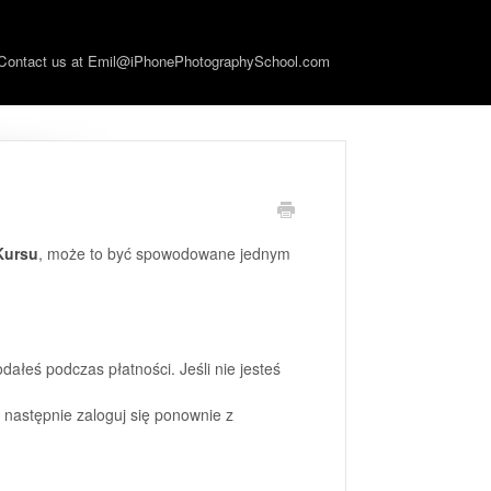
Contact us at Emil@iPhonePhotographySchool.com
Kursu
, może to być spowodowane jednym
ałeś podczas płatności. Jeśli nie jesteś
następnie zaloguj się ponownie z