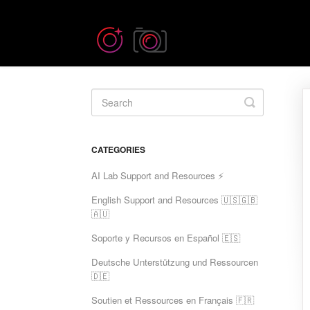
Toggle
Search
CATEGORIES
AI Lab Support and Resources ⚡
English Support and Resources 🇺🇸🇬🇧
🇦🇺
Soporte y Recursos en Español 🇪🇸
Deutsche Unterstützung und Ressourcen
🇩🇪
Soutien et Ressources en Français 🇫🇷