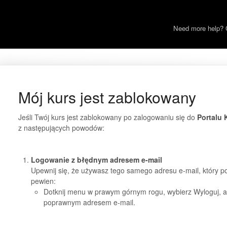
Need more help? 
Mój kurs jest zablokowany
Jeśli Twój kurs jest zablokowany po zalogowaniu się do
Portalu 
z następujących powodów:
Logowanie z błędnym adresem e-mail
Upewnij się, że używasz tego samego adresu e-mail, który pod
pewien:
Dotknij menu w prawym górnym rogu, wybierz Wyloguj, a 
poprawnym adresem e-mail.