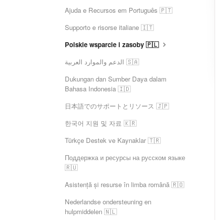
Ajuda e Recursos em Português 🇵🇹
Supporto e risorse italiane 🇮🇹
Polskie wsparcie i zasoby 🇵🇱
الدعم والموارد العربية 🇸🇦
Dukungan dan Sumber Daya dalam
Bahasa Indonesia 🇮🇩
日本語でのサポートとリソース 🇯🇵
한국어 지원 및 자료 🇰🇷
Türkçe Destek ve Kaynaklar 🇹🇷
Поддержка и ресурсы на русском языке
🇷🇺
Asistență și resurse în limba română 🇷🇴
Nederlandse ondersteuning en
hulpmiddelen 🇳🇱