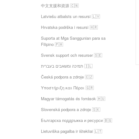
中文支援和資源 🇨🇳
Latviešu atbalsts un resursi 🇱🇻
Hrvatska podrška i resursi 🇭🇷
Suporta at Mga Sanggunian para sa
Filipino 🇵🇭
Svensk support och resurser 🇸🇪
תמיכה ומשאבים בעברית 🇮🇱
Česká podpora a zdroje 🇨🇿
Υποστήριξη και Πόροι 🇬🇷
Magyar támogatás és források 🇭🇺
Slovenská podpora a zdroje 🇸🇰
Българска поддръжка и ресурси 🇧🇬
Lietuviška pagalba ir ištekliai 🇱🇹