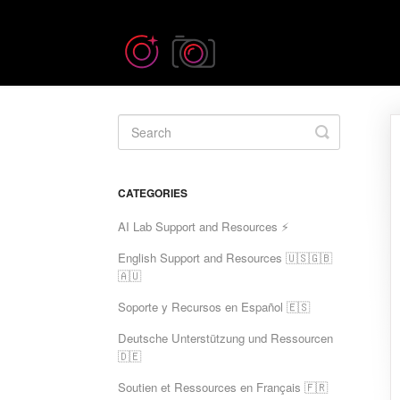
Toggle
Search
CATEGORIES
AI Lab Support and Resources ⚡
English Support and Resources 🇺🇸🇬🇧
🇦🇺
Soporte y Recursos en Español 🇪🇸
Deutsche Unterstützung und Ressourcen
🇩🇪
Soutien et Ressources en Français 🇫🇷