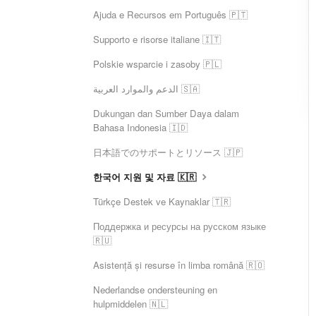
Ajuda e Recursos em Português 🇵🇹
Supporto e risorse italiane 🇮🇹
Polskie wsparcie i zasoby 🇵🇱
الدعم والموارد العربية 🇸🇦
Dukungan dan Sumber Daya dalam
Bahasa Indonesia 🇮🇩
日本語でのサポートとリソース 🇯🇵
한국어 지원 및 자료 🇰🇷
Türkçe Destek ve Kaynaklar 🇹🇷
Поддержка и ресурсы на русском языке
🇷🇺
Asistență și resurse în limba română 🇷🇴
Nederlandse ondersteuning en
hulpmiddelen 🇳🇱