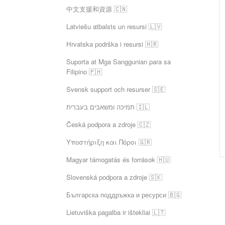
中文支援和資源 🇨🇳
Latviešu atbalsts un resursi 🇱🇻
Hrvatska podrška i resursi 🇭🇷
Suporta at Mga Sanggunian para sa
Filipino 🇵🇭
Svensk support och resurser 🇸🇪
תמיכה ומשאבים בעברית 🇮🇱
Česká podpora a zdroje 🇨🇿
Υποστήριξη και Πόροι 🇬🇷
Magyar támogatás és források 🇭🇺
Slovenská podpora a zdroje 🇸🇰
Българска поддръжка и ресурси 🇧🇬
Lietuviška pagalba ir ištekliai 🇱🇹