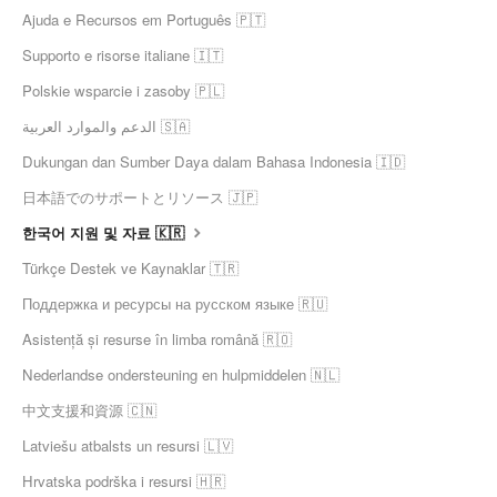
Ajuda e Recursos em Português 🇵🇹
Supporto e risorse italiane 🇮🇹
Polskie wsparcie i zasoby 🇵🇱
الدعم والموارد العربية 🇸🇦
Dukungan dan Sumber Daya dalam Bahasa Indonesia 🇮🇩
日本語でのサポートとリソース 🇯🇵
한국어 지원 및 자료 🇰🇷
Türkçe Destek ve Kaynaklar 🇹🇷
Поддержка и ресурсы на русском языке 🇷🇺
Asistență și resurse în limba română 🇷🇴
Nederlandse ondersteuning en hulpmiddelen 🇳🇱
中文支援和資源 🇨🇳
Latviešu atbalsts un resursi 🇱🇻
Hrvatska podrška i resursi 🇭🇷