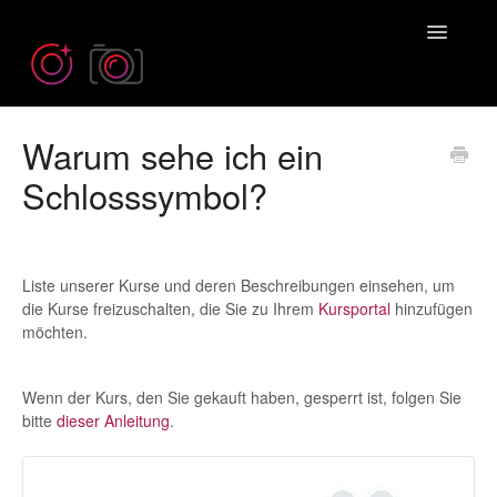
Toggle
Navigatio
Warum sehe ich ein
Need more help? Contact us at
Emil@iPhonePhotographySchool.com
Schlosssymbol?
Liste unserer Kurse und deren Beschreibungen einsehen, um
die Kurse freizuschalten, die Sie zu Ihrem
Kursportal
hinzufügen
möchten.
Wenn der Kurs, den Sie gekauft haben, gesperrt ist, folgen Sie
bitte
dieser Anleitung
.