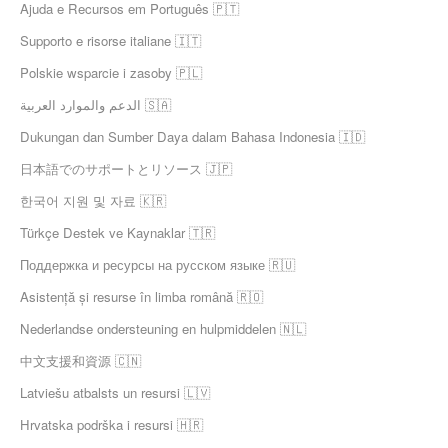
Ajuda e Recursos em Português 🇵🇹
Supporto e risorse italiane 🇮🇹
Polskie wsparcie i zasoby 🇵🇱
الدعم والموارد العربية 🇸🇦
Dukungan dan Sumber Daya dalam Bahasa Indonesia 🇮🇩
日本語でのサポートとリソース 🇯🇵
한국어 지원 및 자료 🇰🇷
Türkçe Destek ve Kaynaklar 🇹🇷
Поддержка и ресурсы на русском языке 🇷🇺
Asistență și resurse în limba română 🇷🇴
Nederlandse ondersteuning en hulpmiddelen 🇳🇱
中文支援和資源 🇨🇳
Latviešu atbalsts un resursi 🇱🇻
Hrvatska podrška i resursi 🇭🇷