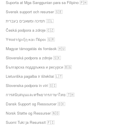
Suporta at Mga Sanggunian para sa Filipino 🇵🇭
Svensk support och resurser 🇸🇪
תמיכה ומשאבים בעברית 🇮🇱
Česká podpora a zdroje 🇨🇿
Υποστήριξη και Πόροι 🇬🇷
Magyar támogatás és források 🇭🇺
Slovenská podpora a zdroje 🇸🇰
Българска поддръжка и ресурси 🇧🇬
Lietuviška pagalba ir ištekliai 🇱🇹
Slovenska podpora in viri 🇸🇮
การสนับสนุนและทรัพยากรภาษาไทย 🇹🇭
Dansk Support og Ressourcer 🇩🇰
Norsk Støtte og Ressurser 🇳🇴
Suomi Tuki ja Resurssit 🇫🇮