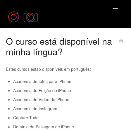
Toggle
Navigatio
O curso está disponível na
Need more help? Contact us at
Emil@iPhonePhotographySchool.com
minha língua?
Estes cursos estão disponíveis em português:
Academia de fotos para iPhone
Academia de Edição do iPhone
Academia de Vídeo de iPhone
Academia do Instagram
Capture Tudo
Domínio da Paisagem de iPhone