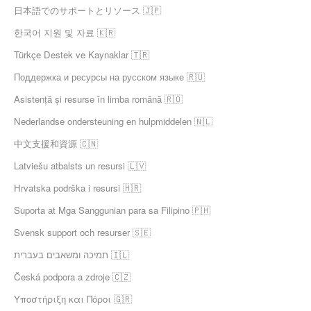
日本語でのサポートとリソース 🇯🇵
한국어 지원 및 자료 🇰🇷
Türkçe Destek ve Kaynaklar 🇹🇷
Поддержка и ресурсы на русском языке 🇷🇺
Asistență și resurse în limba română 🇷🇴
Nederlandse ondersteuning en hulpmiddelen 🇳🇱
中文支援和資源 🇨🇳
Latviešu atbalsts un resursi 🇱🇻
Hrvatska podrška i resursi 🇭🇷
Suporta at Mga Sanggunian para sa Filipino 🇵🇭
Svensk support och resurser 🇸🇪
תמיכה ומשאבים בעברית 🇮🇱
Česká podpora a zdroje 🇨🇿
Υποστήριξη και Πόροι 🇬🇷