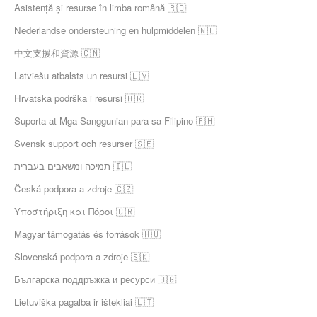
Asistență și resurse în limba română 🇷🇴
Nederlandse ondersteuning en hulpmiddelen 🇳🇱
中文支援和資源 🇨🇳
Latviešu atbalsts un resursi 🇱🇻
Hrvatska podrška i resursi 🇭🇷
Suporta at Mga Sanggunian para sa Filipino 🇵🇭
Svensk support och resurser 🇸🇪
תמיכה ומשאבים בעברית 🇮🇱
Česká podpora a zdroje 🇨🇿
Υποστήριξη και Πόροι 🇬🇷
Magyar támogatás és források 🇭🇺
Slovenská podpora a zdroje 🇸🇰
Българска поддръжка и ресурси 🇧🇬
Lietuviška pagalba ir ištekliai 🇱🇹