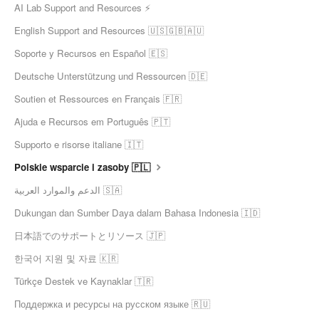
AI Lab Support and Resources ⚡
English Support and Resources 🇺🇸🇬🇧🇦🇺
Soporte y Recursos en Español 🇪🇸
Deutsche Unterstützung und Ressourcen 🇩🇪
Soutien et Ressources en Français 🇫🇷
Ajuda e Recursos em Português 🇵🇹
Supporto e risorse italiane 🇮🇹
Polskie wsparcie i zasoby 🇵🇱
الدعم والموارد العربية 🇸🇦
Dukungan dan Sumber Daya dalam Bahasa Indonesia 🇮🇩
日本語でのサポートとリソース 🇯🇵
한국어 지원 및 자료 🇰🇷
Türkçe Destek ve Kaynaklar 🇹🇷
Поддержка и ресурсы на русском языке 🇷🇺