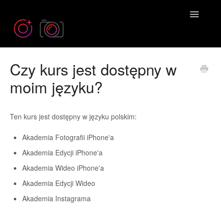
Toggle
Navigatio
Czy kurs jest dostępny w
Need more help? Contact us at
Emil@iPhonePhotographySchool.com
moim języku?
Ten kurs jest dostępny w języku polskim:
Akademia Fotografii iPhone'a
Akademia Edycji iPhone'a
Akademia Wideo iPhone'a
Akademia Edycji Wideo
Akademia Instagrama